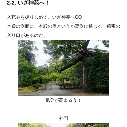
2-2. いざ神苑へ！
入苑券を握りしめて、いざ神苑へGO！
本殿の側面に、本殿の奥というか裏側に通じる、秘密の
入り口があるのだ。
気分が高まるう！
外門