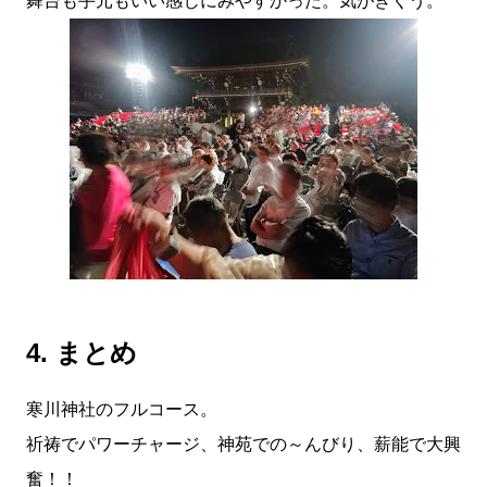
舞台も手元もいい感じにみやすかった。気がきくう。
4. まとめ
寒川神社のフルコース。
祈祷でパワーチャージ、神苑での～んびり、薪能で大興
奮！！