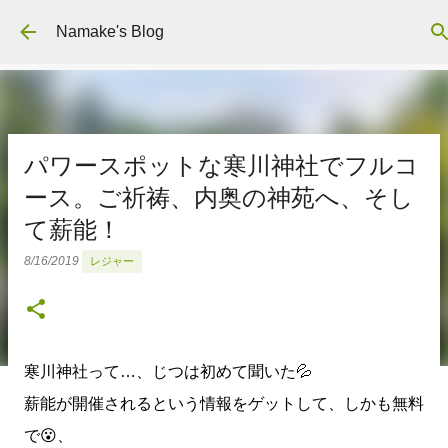
スキップしてメイン コンテンツに移動
Namake's Blog
パワースポットな寒川神社でフルコ
ース。ご祈祷、内奥の神苑へ、そし
て薪能！
8/16/2019
レジャー
寒川神社って…、じつは初めて聞いた💦
薪能が開催されるという情報をゲットして、しかも無料
で😮、