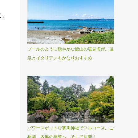
く。
プールのように穏やかな館山の塩見海岸。温
泉とイタリアンもかなりおすすめ
パワースポットな寒川神社でフルコース。ご
祈祷、内奥の神苑へ、そして薪能！