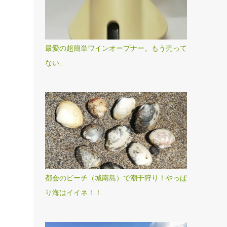
最愛の超簡単ワインオープナー。もう売って
ない…
都会のビーチ（城南島）で潮干狩り！やっぱ
り海はイイネ！！