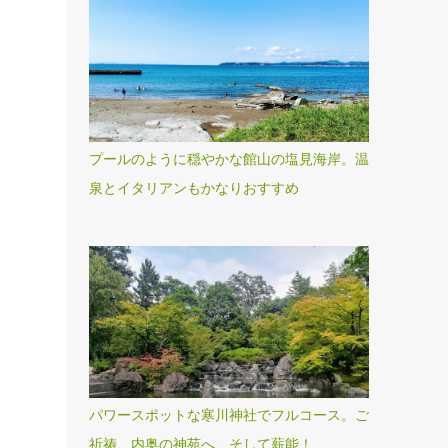
プールのように穏やかな館山の塩見海岸。温
泉とイタリアンもかなりおすすめ
パワースポットな寒川神社でフルコース。ご
祈祷、内奥の神苑へ、そして薪能！